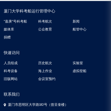
厦门大学科考船运行管理中心
“嘉庚”号科考船
科考航次
新闻
媒体库
公众教育
船管中心
捐赠
快速访问
人员组成
历史航次
实验室
科考设备
海上作业
虚拟登船
旧版网站
会议室预约
联系我们
厦门市思明区大学路182号（曾呈奎楼）