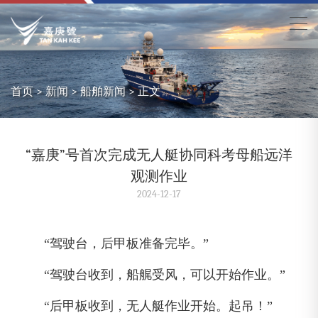
首页
>
新闻
>
船舶新闻
> 正文
“嘉庚”号首次完成无人艇协同科考母船远洋
观测作业
2024-12-17
“驾驶台，后甲板准备完毕。”
“驾驶台收到，船艉受风，可以开始作业。”
“后甲板收到，无人艇作业开始。起吊！”